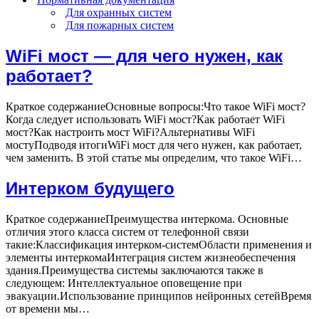
Для охранных систем
Для пожарных систем
WiFi мост — для чего нужен, как
работает?
Краткое содержаниеОсновные вопросы:Что такое WiFi мост?
Когда следует использовать WiFi мост?Как работает WiFi
мост?Как настроить мост WiFi?Альтернативы WiFi
мостуПодводя итогиWiFi мост для чего нужен, как работает,
Wi
чем заменить. В этой статье мы определим, что такое WiFi…
мо
—
Интерком будущего
дл
че
Краткое содержаниеПреимущества интеркома. Основные
ну
отличия этого класса систем от теле­фонной связи
ка
такие:Классификация интерком-системОбласти применения и
ра
элементы интеркомаИнтеграция систем жизнеобеспечения
здания.Преимуще­ства системы заключаются также в
следующем: Интеллектуальное оповещение при
эвакуации.Использование принципов нейронных сетейВремя
Интерком
от времени мы…