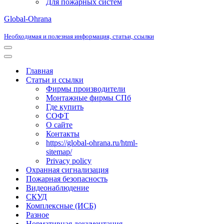
Для пожарных систем
Global-Ohrana
Необходимая и полезная информация, статьи, ссылки
Меню
навигации
Меню
навигации
Главная
Статьи и ссылки
Фирмы производители
Монтажные фирмы СПб
Где купить
СОФТ
О сайте
Контакты
https://global-ohrana.ru/html-
sitemap/
Privacy policy
Охранная сигнализация
Пожарная безопасность
Видеонаблюдение
СКУД
Комплексные (ИСБ)
Разное
Нормативная документация