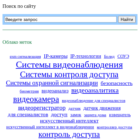
будущего
Поиск по сайту
Облако меток
IP-камеры
IP-технологии
СОУЭ
gsm сигнализация
Болид
Системы видеонаблюдения
Системы контроля доступа
Системы охранной сигнализации
безопасность
видеоаналитика
видеоанализ
биометрия
видеокамера
видеонаблюдение для специалистов
видеорегистратор
датчик движения
датчик
доступ
для специалистов
замок
извещатель
защита дома
искусственный интеллект
искусственный интеллект в видеонаблюдении
контроллер доступа
контроль доступа