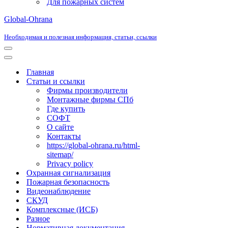
Для пожарных систем
Global-Ohrana
Необходимая и полезная информация, статьи, ссылки
Меню
навигации
Меню
навигации
Главная
Статьи и ссылки
Фирмы производители
Монтажные фирмы СПб
Где купить
СОФТ
О сайте
Контакты
https://global-ohrana.ru/html-
sitemap/
Privacy policy
Охранная сигнализация
Пожарная безопасность
Видеонаблюдение
СКУД
Комплексные (ИСБ)
Разное
Нормативная документация