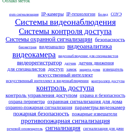
Облако меток
IP-камеры
IP-технологии
СОУЭ
gsm сигнализация
Болид
Системы видеонаблюдения
Системы контроля доступа
Системы охранной сигнализации
безопасность
видеоаналитика
видеоанализ
биометрия
видеокамера
видеонаблюдение для специалистов
видеорегистратор
датчик движения
датчик
доступ
для специалистов
замок
извещатель
защита дома
искусственный интеллект
искусственный интеллект в видеонаблюдении
контроллер доступа
контроль доступа
контроль управления доступом
охрана и безопасность
охранная сигнализация для дома
охрана периметра
параметры видеокамер
охранно-пожарная сигнализация
пожарная безопасность
пожарные извещатели
противопожарная сигнализация
сигнализация
сигнализация для дачи
речевой оповещатель