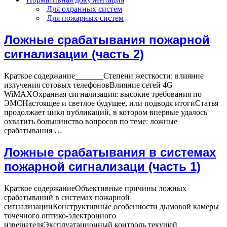
Для охранных систем
Для пожарных систем
Ложные срабатывания пожарной
сигнализации (часть 2)
Краткое содержание_______Степени жесткости: влияние
излучения сотовых телефоновВлияние сетей 4G
WiMAXОхранная сигнализация: высокие требования по
ЭМСНастоящее и светлое будущее, или подводя итогиСтатья
продолжает цикл публикаций, в котором впервые удалось
охватить большинство вопросов по теме: ложные
Ложные
срабатывания …
срабатывания
пожарной
Ложные срабатывания в системах
сигнализации
пожарной сигнализаци (часть 1)
(часть
2)
Краткое содержаниеОбъективные причины ложных
срабатываний в системах пожарной
сигнализацииКонструктивные особенности дымовой камеры
точечного оптико-электронного
извещателяЭксплуатационный контроль текущей