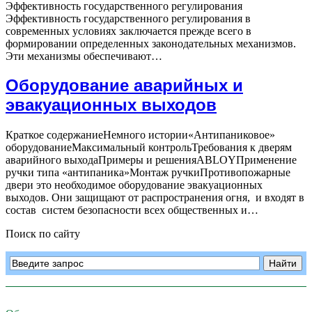
Эффективность государственного регулирования
Эффективность государственного регулирования в
современных условиях заключается прежде всего в
формировании определенных законодательных механизмов.
Проведение
Эти механизмы обеспечивают…
проверки
противопожарной
Оборудование аварийных и
защиты
эвакуационных выходов
Краткое содержаниеНемного истории«Антипаниковое»
оборудованиеМаксимальный контрольТребования к дверям
аварийного выходаПримеры и решенияABLOYПрименение
ручки типа «антипаника»Монтаж ручкиПротивопожарные
двери это необходимое оборудование эвакуационных
выходов. Они защищают от распространения огня, и входят в
Оборудов
состав систем безопасности всех общественных и…
аварийны
Поиск по сайту
и
эвакуаци
выходов