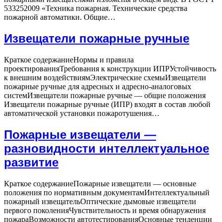
53325­2009 «Техника пожарная. Технические средства
Анализ
пожарной автоматики. Общие…
параметров
шлейфа
Извещатели пожарные ручные
двухпорогового
ППКП
Краткое содержаниеНормы и правила
проектированияТребования к конструкции ИПРУстойчивость
к внешним воздействиямЭлектрические схемыИзвещатели
пожарные ручные для адресных и адресно-аналоговых
системИзвещатели пожарные ручные — общие положения
Извещатели пожарные ручные (ИПР) входят в состав любой
Извещатели
автоматической установки пожаротушения…
пожарные
ручные
Пожарные извещатели —
разновидности интеллектуальное
развитие
Краткое содержаниеПожарные извещатели — основные
положения по нормативным документамИнтеллектуальный
пожарный извещательОптические дымовые извещатели
первого поколенияЧувствительность и время обнаружения
пожараВозможности автотестированияОсновные тенденции