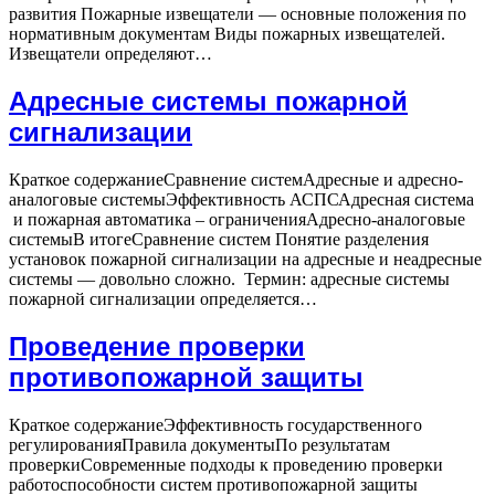
развития Пожарные извещатели — основные положения по
нормативным документам Виды пожарных извещателей.
Пожарные
Извещатели определяют…
извещатели
—
Адресные системы пожарной
разновидности
сигнализации
интеллектуальное
развитие
Краткое содержаниеСравнение системАдресные и адресно-
аналоговые системыЭффективность АСПСАдресная система
и пожарная автоматика – ограниченияАдресно-аналоговые
системыВ итогеСравнение систем Понятие разделения
установок пожарной сигнализации на адресные и неадресные
системы — довольно сложно. Термин: адресные системы
Адресные
пожарной сигнализации определяется…
системы
пожарной
Проведение проверки
сигнализации
противопожарной защиты
Краткое содержаниеЭффективность государственного
регулированияПравила документыПо результатам
проверкиСовременные подходы к проведению проверки
работоспособности систем противопожарной защиты