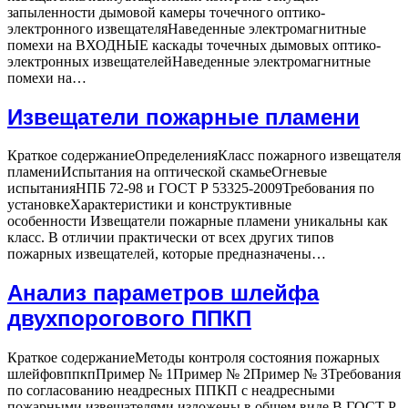
запыленности дымовой камеры точечного оптико-
электронного извещателяНаведенные электромагнитные
помехи на ВХОДНЫЕ каскады точечных дымовых оптико-
электронных извещателейНаведенные электромагнитные
Ложные
помехи на…
срабатывания
в
Извещатели пожарные пламени
системах
пожарной
Краткое содержаниеОпределенияКласс пожарного извещателя
сигнализаци
пламениИспытания на оптической скамьеОгневые
(часть
испытанияНПБ 72-98 и ГОСТ Р 53325-2009Требования по
1)
установкеХарактеристики и конструктивные
особенности Извещатели пожарные пламени уникальны как
класс. В отличии практически от всех других типов
Извещатели
пожарных извещателей, которые предназначены…
пожарные
пламени
Анализ параметров шлейфа
двухпорогового ППКП
Краткое содержаниеМетоды контроля состояния пожарных
шлейфовппкпПример № 1Пример № 2Пример № 3Требования
по согласованию не­адресных ППКП с неадресными
пожарными извещателями из­ложены в общем виде В ГОСТ Р