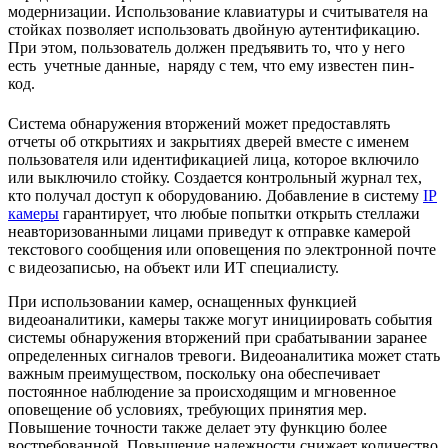
модернизации. Использование клавиатуры и считывателя на
стойках позволяет использовать двойную аутентификацию.
При этом, пользователь должен предъявить то, что у него
есть учетные данные, наряду с тем, что ему известен пин-
код.
Система обнаружения вторжений может предоставлять
отчеты об открытиях и закрытиях дверей вместе с именем
пользователя или идентификацией лица, которое включило
или выключило стойку. Создается контрольный журнал тех,
кто получал доступ к оборудованию. Добавление в систему
IP
камеры
гарантирует, что любые попытки открыть стеллажи
неавторизованными лицами приведут к отправке камерой
текстового сообщения или оповещения по электронной почте
с видеозаписью, на объект или ИТ специалисту.
При использовании камер, оснащенных функцией
видеоаналитики, камеры также могут инициировать события
системы обнаружения вторжений при срабатывании заранее
определенных сигналов тревоги. Видеоаналитика может стать
важным преимуществом, поскольку она обеспечивает
постоянное наблюдение за происходящим и мгновенное
оповещение об условиях, требующих принятия мер.
Повышение точности также делает эту функцию более
востребованной. Повышение надежности снижает количество