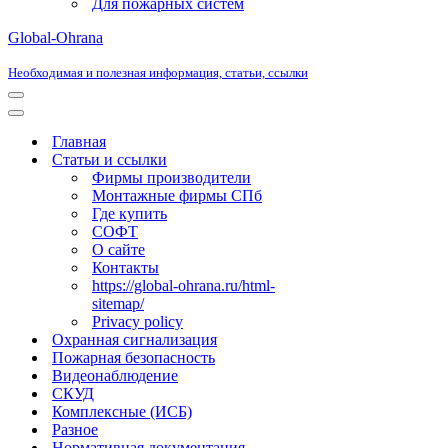
Для пожарных систем
Global-Ohrana
Необходимая и полезная информация, статьи, ссылки
Меню
навигации
Меню
навигации
Главная
Статьи и ссылки
Фирмы производители
Монтажные фирмы СПб
Где купить
СОФТ
О сайте
Контакты
https://global-ohrana.ru/html-
sitemap/
Privacy policy
Охранная сигнализация
Пожарная безопасность
Видеонаблюдение
СКУД
Комплексные (ИСБ)
Разное
Нормативная документация