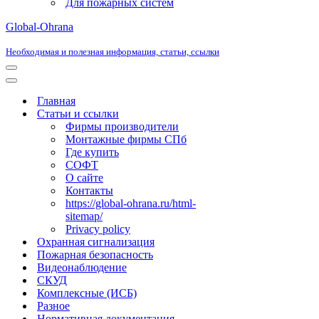
Для пожарных систем
Global-Ohrana
Необходимая и полезная информация, статьи, ссылки
Меню
навигации
Меню
навигации
Главная
Статьи и ссылки
Фирмы производители
Монтажные фирмы СПб
Где купить
СОФТ
О сайте
Контакты
https://global-ohrana.ru/html-
sitemap/
Privacy policy
Охранная сигнализация
Пожарная безопасность
Видеонаблюдение
СКУД
Комплексные (ИСБ)
Разное
Нормативная документация