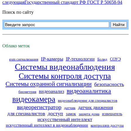
следующая
Государственный стандарт РФ ГОСТ Р 50658-94
Поиск по сайту
Облако меток
IP-камеры
IP-технологии
СОУЭ
gsm сигнализация
Болид
Системы видеонаблюдения
Системы контроля доступа
Системы охранной сигнализации
безопасность
видеоаналитика
видеоанализ
биометрия
видеокамера
видеонаблюдение для специалистов
видеорегистратор
датчик движения
датчик
доступ
для специалистов
замок
извещатель
защита дома
искусственный интеллект
искусственный интеллект в видеонаблюдении
контроллер доступа