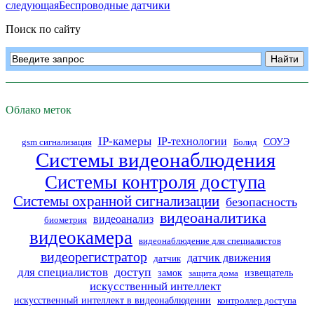
следующая
Беспроводные датчики
Поиск по сайту
Облако меток
IP-камеры
IP-технологии
СОУЭ
gsm сигнализация
Болид
Системы видеонаблюдения
Системы контроля доступа
Системы охранной сигнализации
безопасность
видеоаналитика
видеоанализ
биометрия
видеокамера
видеонаблюдение для специалистов
видеорегистратор
датчик движения
датчик
доступ
для специалистов
замок
извещатель
защита дома
искусственный интеллект
искусственный интеллект в видеонаблюдении
контроллер доступа