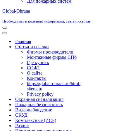
Для пожарных систем
Global-Ohrana
Необходимая и полезная информация, статьи, ссылки
Меню
навигации
Меню
навигации
Главная
Статьи и ссылки
Фирмы производители
Монтажные фирмы СПб
Где купить
СОФТ
О сайте
Контакты
https://global-ohrana.ru/html-
sitemap/
Privacy policy
Охранная сигнализация
Пожарная безопасность
Видеонаблюдение
СКУД
Комплексные (ИСБ)
Разное
Нормативная документация