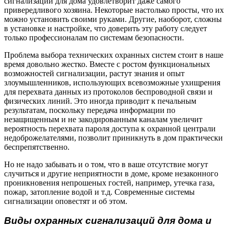
сигнализаций для дома удовлетворит даже самого
привередливого хозяина. Некоторые настолько просты, что их
можно установить своими руками. Другие, наоборот, сложны
в установке и настройке, что доверить эту работу следует
только профессионалам по системам безопасности.
Проблема выбора технических охранных систем стоит в наше
время довольно жестко. Вместе с ростом функциональных
возможностей сигнализации, растут знания и опыт
злоумышленников, использующих всевозможные ухищрения
для перехвата данных из протоколов беспроводной связи и
физических линий. Это иногда приводит к печальным
результатам, поскольку передача информации по
незащищенным и не закодированным каналам увеличит
вероятность перехвата пароля доступа к охранной централи
недоброжелателями, позволит приникнуть в дом практически
беспрепятственно.
Но не надо забывать и о том, что в ваше отсутствие могут
случиться и другие неприятности в доме, кроме незаконного
проникновения непрошеных гостей, например, утечка газа,
пожар, затопление водой и т.д. Современные системы
сигнализации оповестят и об этом.
Виды охранных сигнализаций для дома и