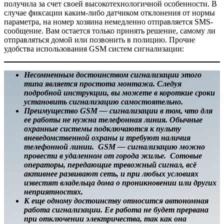
получила за счет своей высокотехнологичной особенности. В
случае фиксации каким-либо датчиком отклонения от нормы
параметра, на номер хозяина немедленно отправляется SMS-
сообщение. Вам остается только принять решение, самому ли
отправляться домой или позвонить в полицию. Прочие
удобства использования GSM систем сигнализации:
Несомненным достоинством сигнализации этого
типа является простота монтажа. Следуя
подробной инструкции, вы можете в короткие сроки
установить сигнализацию самостоятельно.
Преимущество GSM — сигнализации в том, что для
ее работы не нужна телефонная линия. Обычные
охранные системы подключаются к пульту
вневедомственной охраны и требуют наличия
телефонной линии. GSM — сигнализацию можно
провести в удаленном от города жилье. Сотовые
операторы, передающие тревожный сигнал, всё
активнее развивают сеть, и при любых условиях
известят владельца дома о проникновении или других
неприятностях.
К еще одному достоинству относится автономная
работа сигнализации. Ее работа не будет прервана
при отключении электричества, так как она