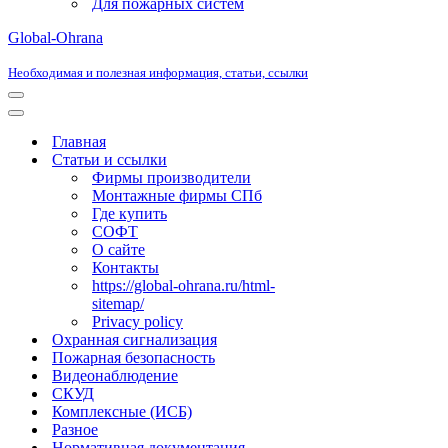
Для пожарных систем
Global-Ohrana
Необходимая и полезная информация, статьи, ссылки
Меню
навигации
Меню
навигации
Главная
Статьи и ссылки
Фирмы производители
Монтажные фирмы СПб
Где купить
СОФТ
О сайте
Контакты
https://global-ohrana.ru/html-
sitemap/
Privacy policy
Охранная сигнализация
Пожарная безопасность
Видеонаблюдение
СКУД
Комплексные (ИСБ)
Разное
Нормативная документация