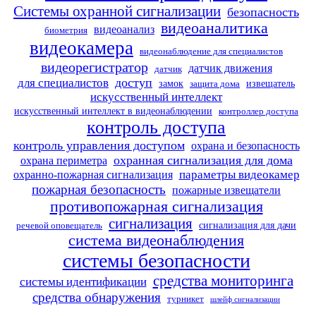
Системы охранной сигнализации
безопасность
видеоаналитика
видеоанализ
биометрия
видеокамера
видеонаблюдение для специалистов
видеорегистратор
датчик движения
датчик
доступ
для специалистов
замок
извещатель
защита дома
искусственный интеллект
искусственный интеллект в видеонаблюдении
контроллер доступа
контроль доступа
контроль управления доступом
охрана и безопасность
охранная сигнализация для дома
охрана периметра
параметры видеокамер
охранно-пожарная сигнализация
пожарная безопасность
пожарные извещатели
противопожарная сигнализация
сигнализация
сигнализация для дачи
речевой оповещатель
система видеонаблюдения
системы безопасности
средства мониторинга
системы идентификации
средства обнаружения
турникет
шлейф сигнализации