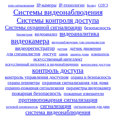
IP-камеры
IP-технологии
СОУЭ
gsm сигнализация
Болид
Системы видеонаблюдения
Системы контроля доступа
Системы охранной сигнализации
безопасность
видеоаналитика
видеоанализ
биометрия
видеокамера
видеонаблюдение для специалистов
видеорегистратор
датчик движения
датчик
доступ
для специалистов
замок
извещатель
защита дома
искусственный интеллект
искусственный интеллект в видеонаблюдении
контроллер доступа
контроль доступа
контроль управления доступом
охрана и безопасность
охранная сигнализация для дома
охрана периметра
параметры видеокамер
охранно-пожарная сигнализация
пожарная безопасность
пожарные извещатели
противопожарная сигнализация
сигнализация
сигнализация для дачи
речевой оповещатель
система видеонаблюдения