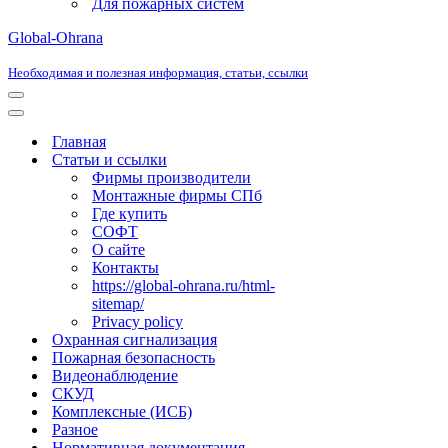
Для пожарных систем
Global-Ohrana
Необходимая и полезная информация, статьи, ссылки
Меню
навигации
Меню
навигации
Главная
Статьи и ссылки
Фирмы производители
Монтажные фирмы СПб
Где купить
СОФТ
О сайте
Контакты
https://global-ohrana.ru/html-
sitemap/
Privacy policy
Охранная сигнализация
Пожарная безопасность
Видеонаблюдение
СКУД
Комплексные (ИСБ)
Разное
Нормативная документация