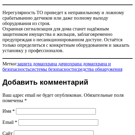
Нерегулярность ТО приведет к неправильному и ложному
срабатыванию датчиков или даже полному выходу
оборудования из строя.
Охранная сигнализация для дома станет надёжным
защитником имущества и жильцов, заблаговременно
предупреждая о несанкционированном доступе. Остаётся
только определиться с конкретным оборудованием и заказать
установку у профессионалов.
Метки:
защита дома
охрана дачи
охрана дома
охрана и
безопасность
системы безопасности
средства обнаружения
Добавить комментарий
Ваш адрес email не будет опубликован.
Обязательные поля
помечены
*
Имя
*
Email
*
Сайт