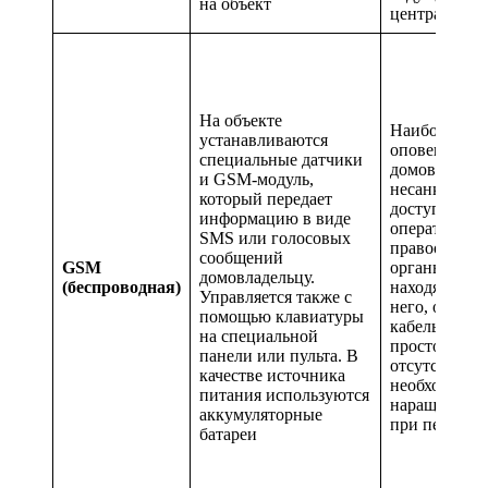
на объект
центральног
На объекте
Наиболее бы
устанавливаются
оповещение
специальные датчики
домовладель
и GSM-модуль,
несанкцион
который передает
доступе, во
информацию в виде
оперативно 
SMS или голосовых
правоохрани
сообщений
GSM
органы на об
домовладельцу.
(беспроводная)
находясь вда
Управляется также с
него, отсутс
помощью клавиатуры
кабельных л
на специальной
простой мон
панели или пульта. В
отсутствие
качестве источника
необходимос
питания используются
наращивании
аккумуляторные
при переуст
батареи