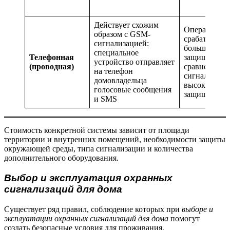
Действует схожим
Оперативно
образом с GSM-
срабатывани
сигнализацией:
большая
специальное
Телефонная
защищенност
устройство отправляет
(проводная)
сравнении с
на телефон
сигнализаци
домовладельца
высокая над
голосовые сообщения
защищенност
и SMS
Стоимость конкретной системы зависит от площади
территории и внутренних помещений, необходимости защиты
окружающей среды, типа сигнализации и количества
дополнительного оборудования.
Выбор и эксплуатация охранных
сигнализаций для дома
Существует ряд правил, соблюдение которых при
выборе и
эксплуатации охранных сигнализаций для дома
помогут
создать безопасные условия для проживания.