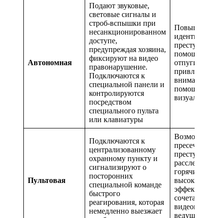
Подают звуковые,
световые сигналы и
строб-вспышки при
Повышение 
несанкционированном
идентифика
доступе,
преступника
предупреждая хозяина,
помощью вид
фиксируют на видео
Автономная
отпугивание
правонарушение.
привлечение
Подключаются к
внимания со
специальной панели и
помощью си
контролируются
визуальных 
посредством
специального пульта
или клавиатуры
Возможност
Подключаются к
пресечения
централизованному
преступлен
охранному пункту и
расследован
сигнализируют о
горячим след
посторонних
Пультовая
высокая
специальной команде
эффективнос
быстрого
сочетании с
реагирования, которая
видеонаблюд
немедленно выезжает
ведущимся с