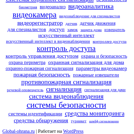
видеоаналитика
видеоанализ
биометрия
видеокамера
видеонаблюдение для специалистов
видеорегистратор
датчик движения
датчик
доступ
для специалистов
замок
извещатель
защита дома
искусственный интеллект
искусственный интеллект в видеонаблюдении
контроллер доступа
контроль доступа
контроль управления доступом
охрана и безопасность
охранная сигнализация для дома
охрана периметра
параметры видеокамер
охранно-пожарная сигнализация
пожарная безопасность
пожарные извещатели
противопожарная сигнализация
сигнализация
сигнализация для дачи
речевой оповещатель
система видеонаблюдения
системы безопасности
средства мониторинга
системы идентификации
средства обнаружения
турникет
шлейф сигнализации
Global-ohrana.ru
| Работает на
WordPress