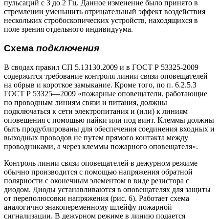
пульсаций с 3 до 2 Гц. Данное изменение было принято в
стремлении уменьшить отрицательный эффект воздействия
нескольких стробоскопических устройств, находящихся в
поле зрения отдельного индивидуума.
Схема
подключения
В сводах правил СП 5.13130.2009 и в ГОСТ Р 53325-2009
содержится требование контроля линии связи оповещателей
на обрыв и короткое замыкание. Кроме того, по п. 6.2.5.3
ГОСТ Р 53325—2009 «пожарные оповещатели, работающие
по проводным линиям связи и питания, должны
подключаться к сети электропитания и (или) к линиям
оповещения с помощью пайки или под винт. Клеммы должны
быть продублированы для обеспечения соединения входных и
выходных проводов не путем прямого контакта между
проводниками, а через клеммы пожарного оповещателя».
Контроль линии связи оповещателей в дежурном режиме
обычно производится с помощью напряжения обратной
полярности с оконечным элементом в виде резистора с
диодом. Диоды устанавливаются в оповещателях для защиты
от переполюсовки напряжения (рис. 6). Работает схема
аналогично знакопеременному шлейфу пожарной
сигнализации. В дежурном режиме в линию подается