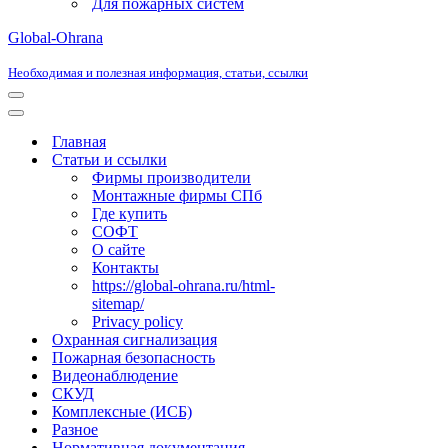
Для пожарных систем
Global-Ohrana
Необходимая и полезная информация, статьи, ссылки
Меню
навигации
Меню
навигации
Главная
Статьи и ссылки
Фирмы производители
Монтажные фирмы СПб
Где купить
СОФТ
О сайте
Контакты
https://global-ohrana.ru/html-
sitemap/
Privacy policy
Охранная сигнализация
Пожарная безопасность
Видеонаблюдение
СКУД
Комплексные (ИСБ)
Разное
Нормативная документация