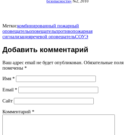
безопасности»
№2, 2010
Метки:
комбинированный пожарный
оповещатель
оповещатель
противопожарная
сигнализация
речевой оповещатель
СОУЭ
Добавить комментарий
Ваш адрес email не будет опубликован.
Обязательные поля
помечены
*
Имя
*
Email
*
Сайт
Комментарий
*