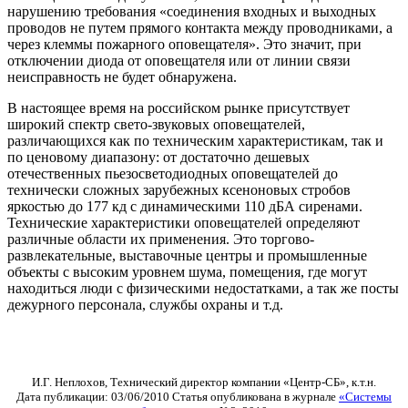
нарушению требования «соединения входных и выходных
проводов не путем прямого контакта между проводниками, а
через клеммы пожарного оповещателя». Это значит, при
отключении диода от оповещателя или от линии связи
неисправность не будет обнаружена.
В настоящее время на российском рынке присутствует
широкий спектр свето-звуковых оповещателей,
различающихся как по техническим характеристикам, так и
по ценовому диапазону: от достаточно дешевых
отечественных пьезосветодиодных оповещателей до
технически сложных зарубежных ксеноновых стробов
яркостью до 177 кд с динамическими 110 дБА сиренами.
Технические характеристики оповещателей определяют
различные области их применения. Это торгово-
развлекательные, выставочные центры и промышленные
объекты с высоким уровнем шума, помещения, где могут
находиться люди с физическими недостатками, а так же посты
дежурного персонала, службы охраны и т.д.
И.Г. Неплохов, Технический директор компании «Центр-СБ», к.т.н.
Дата публикации: 03/06/2010 Статья опубликована в журнале
«Системы