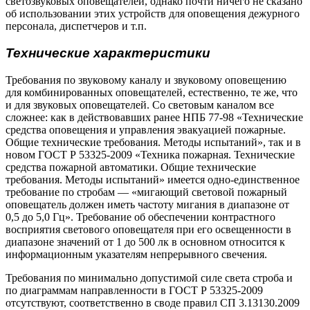
светозвуковых оповещателей, однако почти ничего не сказано
об использовании этих устройств для оповещения дежурного
персонала, диспетчеров и т.п.
Технические характеристики
Требования по звуковому каналу и звуковому оповещению
для комбинированных оповещателей, естественно, те же, что
и для звуковых оповещателей. Со световым каналом все
сложнее: как в действовавших ранее НПБ 77-98 «Технические
средства оповещения и управления эвакуацией пожарные.
Общие технические требования. Методы испытаний», так и в
новом ГОСТ Р 53325-2009 «Техника пожарная. Технические
средства пожарной автоматики. Общие технические
требования. Методы испытаний» имеется одно-единственное
требование по стробам — «мигающий световой пожарный
оповещатель должен иметь частоту мигания в диапазоне от
0,5 до 5,0 Гц». Требование об обеспечении контрастного
восприятия светового оповещателя при его освещенности в
диапазоне значений от 1 до 500 лк в основном относится к
информационным указателям непрерывного свечения.
Требования по минимально допустимой силе света строба и
по диаграммам направленности в ГОСТ Р 53325-2009
отсутствуют, соответственно в своде правил СП 3.13130.2009