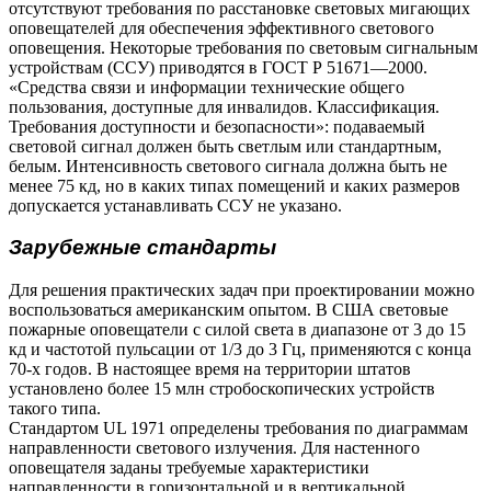
отсутствуют требования по расстановке световых мигающих
оповещателей для обеспечения эффективного светового
оповещения. Некоторые требования по световым сигнальным
устройствам (ССУ) приводятся в ГОСТ Р 51671—2000.
«Средства связи и информации технические общего
пользования, доступные для инвалидов. Классификация.
Требования доступности и безопасности»: подаваемый
световой сигнал должен быть светлым или стандартным,
белым. Интенсивность светового сигнала должна быть не
менее 75 кд, но в каких типах помещений и каких размеров
допускается устанавливать ССУ не указано.
Зарубежные стандарты
Для решения практических задач при проектировании можно
воспользоваться американским опытом. В США световые
пожарные оповещатели с силой света в диапазоне от 3 до 15
кд и частотой пульсации от 1/3 до 3 Гц, применяются с конца
70-х годов. В настоящее время на территории штатов
установлено более 15 млн стробоскопических устройств
такого типа.
Стандартом UL 1971 определены требования по диаграммам
направленности светового излучения. Для настенного
оповещателя заданы требуемые характеристики
направленности в горизонтальной и в вертикальной